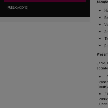
Miembr
PUBLICACIONS
Ma
Ro
Ví
An
To
Do
Presen
Estos 
sociale
conce
multi
E
curr
Unive