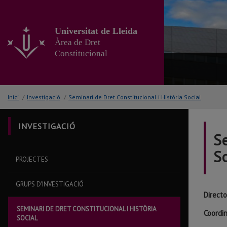
Anar
al
contingut
Universitat de Lleida
principal
Àrea de Dret
de
Constitucional
la
pàgina
Inici
/
Investigació
/
Seminari de Dret Constitucional i Història Social
INVESTIGACIÓ
S
S
PROJECTES
GRUPS D'INVESTIGACIÓ
Directo
SEMINARI DE DRET CONSTITUCIONAL I HISTÒRIA
Coordi
SOCIAL